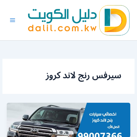
خطي
لى
لمحتوى
سيرفس رنج لاند كروز