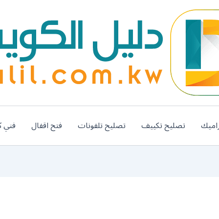
اميك
تصليح تكييف
تصليح تلفونات
فتح اقفال
فني ك