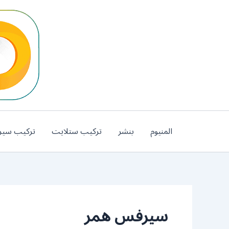
خطي
لى
لمحتوى
المنيوم
بنشر
تركيب ستلايت
تركيب سير
سيرفس همر