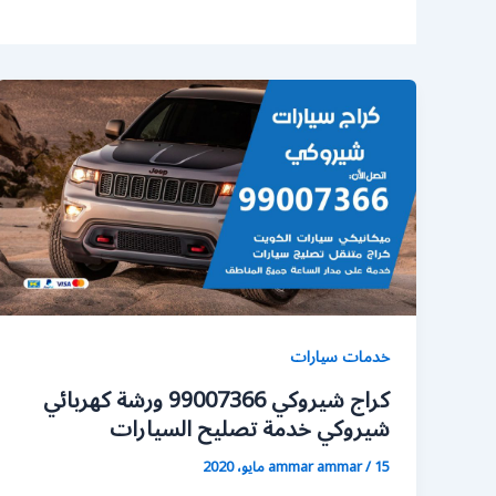
خدمات سيارات
كراج شيروكي 99007366 ورشة كهربائي
شيروكي خدمة تصليح السيارات
15 مايو، 2020
/
ammar ammar