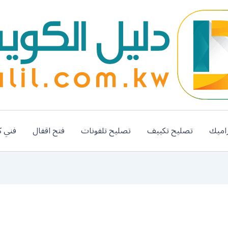
اميك
تصليح تكييف
تصليح تلفونات
فتح اقفال
فني ك