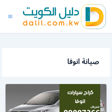
خطي
لى
لمحتوى
صيانة انوفا