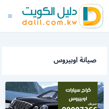
خطي
لى
لمحتوى
صيانة اوبيروس