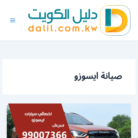
خطي
لى
لمحتوى
صيانة ايسوزو