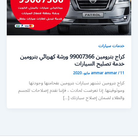
خدمات سيارات
كراج بترومين 99007366 ورشة كهربائي بترومين
خدمة تصليح السيارات
11 مايو، 2020
/
ammar ammar
كراج بترومين تشتهر سيارات بترومين بفخامتها وجودتها
وموثوقيتها. إذا تعرضت لحادث ، فإننا نقدم إصلاحات للجسم
والطلاء لضمان إصلاح سيارتك […]