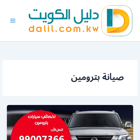
خطي
لى
لمحتوى
صيانة بترومين