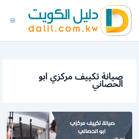
خطي
لى
لمحتوى
صيانة تكييف مركزي ابو
الحصاني