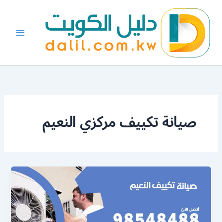
خطي
لى
لمحتوى
صيانة تكييف مركزي النعيم