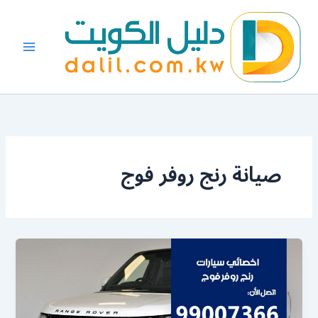
خطي
لى
لمحتوى
صيانة رنج روفر فوج