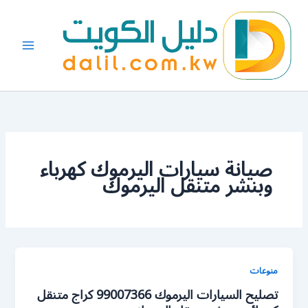
خطي
لى
لمحتوى
صيانة سيارات اليرموك كهرباء
وبنشر متنقل اليرموك
منوعات
تصليح السيارات اليرموك 99007366 كراج متنقل