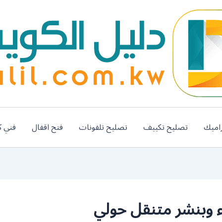
اميك
تصليح تكييف
تصليح تلفونات
فتح اقفال
فني ك
ء وبنشر متنقل حولي