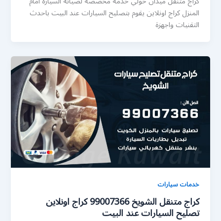
كراج متنقل ميدان حولي خدمة مخصصة لصيانة السيارة امام
المنزل كراج اونلاين يقوم بتصليح السيارات عند البيت باحدث
التقنيات واجهزة
خدمات سيارات
كراج متنقل الشويخ 99007366 كراج اونلاين
تصليح السيارات عند البيت