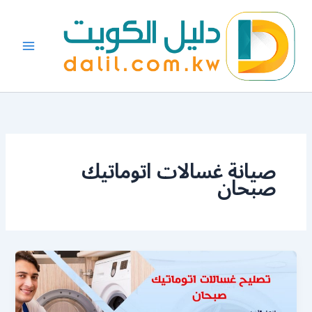
خطي
لى
لمحتوى
صيانة غسالات اتوماتيك
صبحان