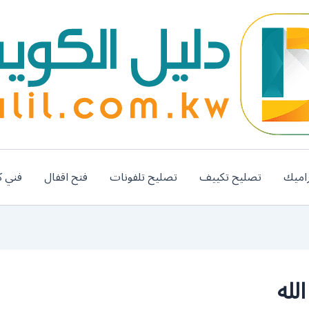
اميك
تصليح تكييف
تصليح تلفونات
فتح اقفال
فني ك
لله