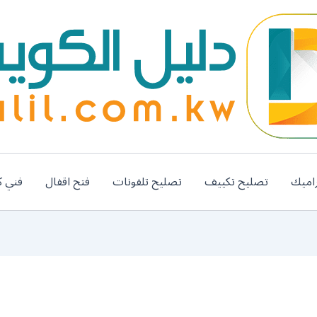
اميك
تصليح تكييف
تصليح تلفونات
فتح اقفال
فني ك