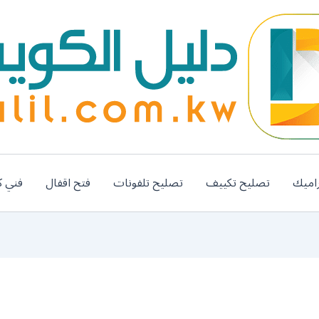
اميك
تصليح تكييف
تصليح تلفونات
فتح اقفال
فني ك