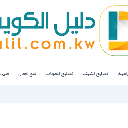
اميك
تصليح تكييف
تصليح تلفونات
فتح اقفال
فني ك