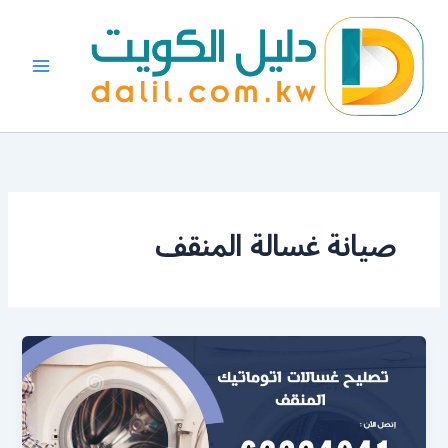
خطي
لى
لمحتوى
صيانة غسالة المنقف