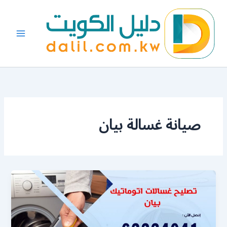
خطي
لى
لمحتوى
صيانة غسالة بيان