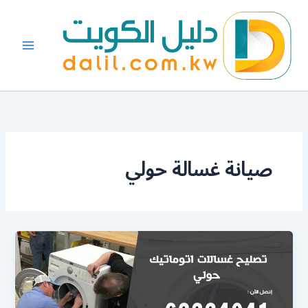
خطي
لى
لمحتوى
صيانة غسالة حولي