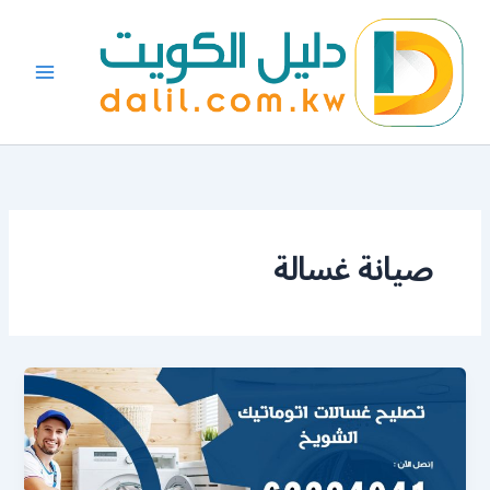
خطي
لى
لمحتوى
صيانة غسالة