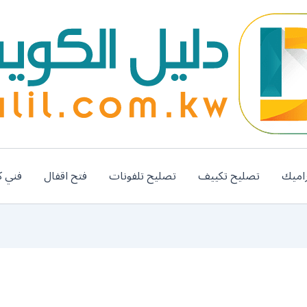
اميك
تصليح تكييف
تصليح تلفونات
فتح اقفال
فني ك