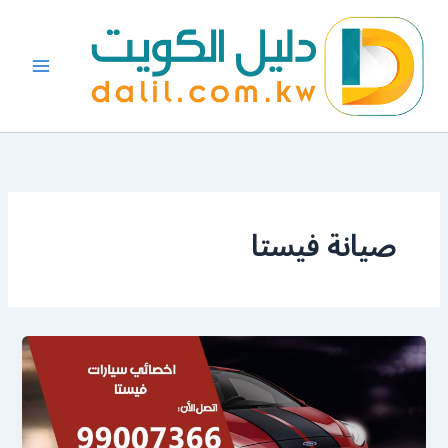
خطي
لى
لمحتوى
صيانة فيستا