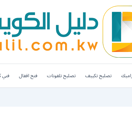
اميك
تصليح تكييف
تصليح تلفونات
فتح اقفال
فني ك