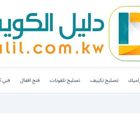
اميك
تصليح تكييف
تصليح تلفونات
فتح اقفال
فني ك