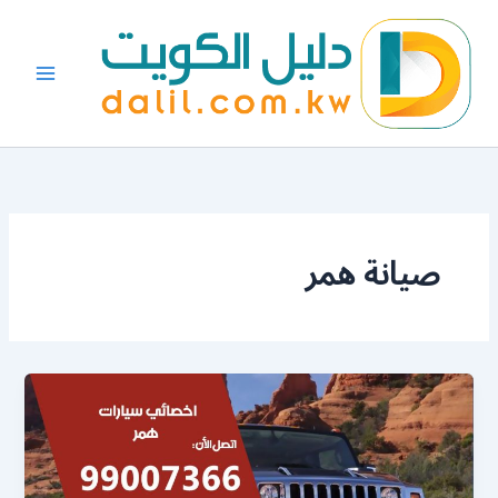
خطي
لى
لمحتوى
صيانة همر