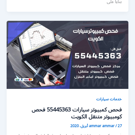
بناءا على
خدمات سيارات
فحص كمبيوتر سيارات 55445363 فحص
كومبيوتر متنقل الكويت
27 أبريل، 2020
/
ammar ammar