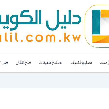
اميك
تصليح تكييف
تصليح تلفونات
فتح اقفال
فني ك