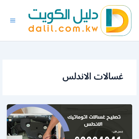
خطي
لى
لمحتوى
غسالات الاندلس