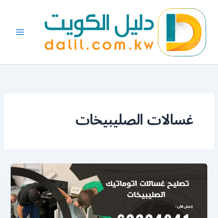
خطي
لى
لمحتوى
غسالات الصليبيخات