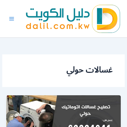
خطي
لى
لمحتوى
غسالات حولي