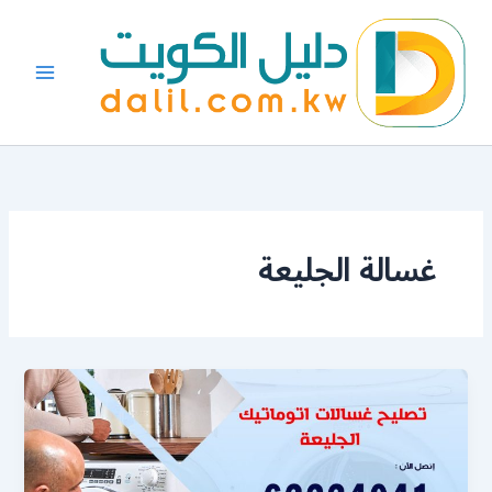
خطي
لى
لمحتوى
غسالة الجليعة