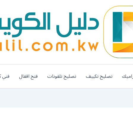
اميك
تصليح تكييف
تصليح تلفونات
فتح اقفال
فني ك