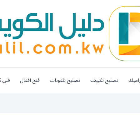
اميك
تصليح تكييف
تصليح تلفونات
فتح اقفال
فني ك