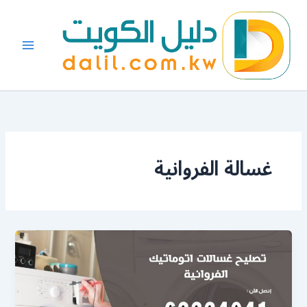
خطي
لى
لمحتوى
غسالة الفروانية