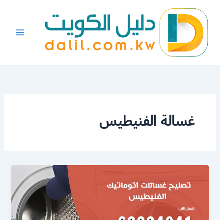
خطي
لى
لمحتوى
غسالة الفنيطيس