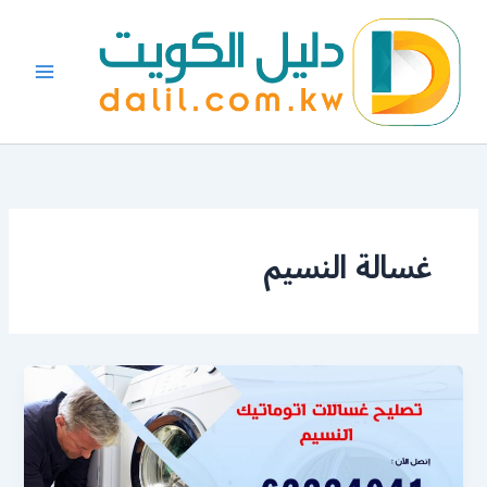
خطي
لى
لمحتوى
غسالة النسيم