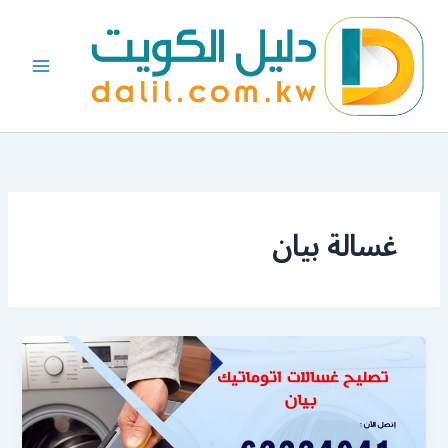
خطي
لى
لمحتوى
غسالة بيان