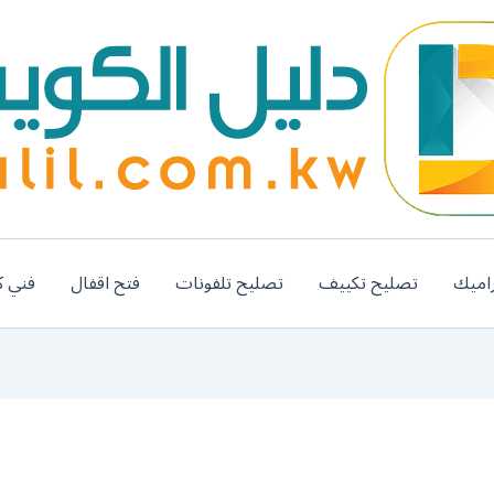
اميك
تصليح تكييف
تصليح تلفونات
فتح اقفال
فني ك