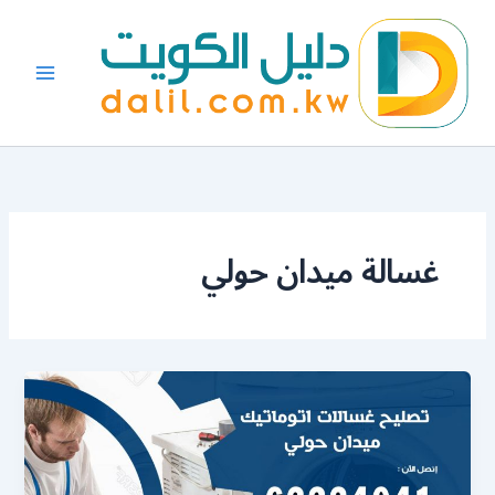
خطي
لى
لمحتوى
غسالة ميدان حولي