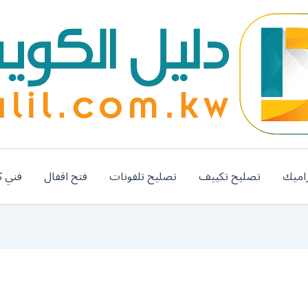
اميك
تصليح تكييف
تصليح تلفونات
فتح اقفال
فني ك