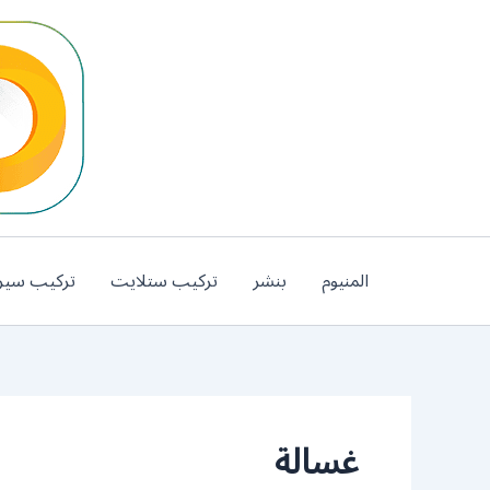
خطي
لى
لمحتوى
المنيوم
بنشر
تركيب ستلايت
تركيب سير
غسالة