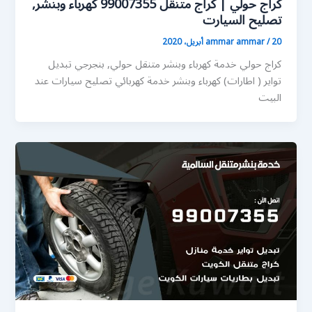
كراج حولي | كراج متنقل 99007355 كهرباء وبنشر,
تصليح السيارت
20 أبريل، 2020
/
ammar ammar
كراج حولي خدمة كهرباء وبنشر متنقل حولي, بنجرجي تبديل
تواير ( اطارات) كهرباء وبنشر خدمة كهربائي تصليح سيارات عند
البيت