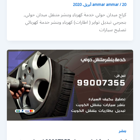
20 أبريل، 2020
/
ammar ammar
كراج ميدان حولي خدمة كهرباء وبنشر متنقل ميدان حولي,
بنجرجي تبديل تواير ( اطارات) كهرباء وبنشر خدمة كهربائي
تصليح سيارات
بنشر