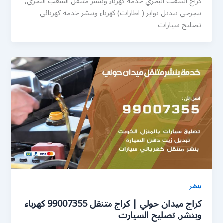
كراج الشعب البحري خدمة كهرباء وبنشر متنقل الشعب البحري,
بنجرجي تبديل تواير ( اطارات) كهرباء وبنشر خدمة كهربائي
تصليح سيارات
بنشر
كراج ميدان حولي | كراج متنقل 99007355 كهرباء
وبنشر, تصليح السيارت