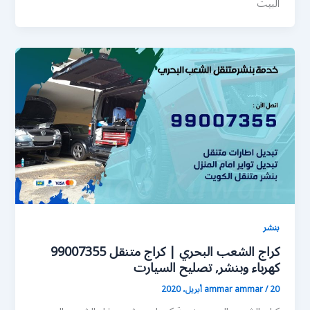
البيت
بنشر
كراج الشعب البحري | كراج متنقل 99007355
كهرباء وبنشر, تصليح السيارت
20 أبريل، 2020
/
ammar ammar