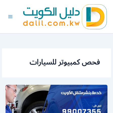
خطي
لى
لمحتوى
فحص كمبيوتر للسيارات