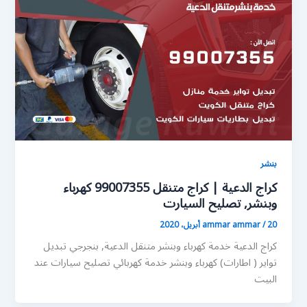
بنشر
كراج الدعية | كراج متنقل 99007355 كهرباء
وبنشر, تصليح السيارت
20 أبريل، 2020
/
ammar ammar
كراج الدعية خدمة كهرباء وبنشر متنقل الدعية, بنجرجي تبديل
تواير ( اطارات) كهرباء وبنشر خدمة كهربائي تصليح سيارات عند
البيت