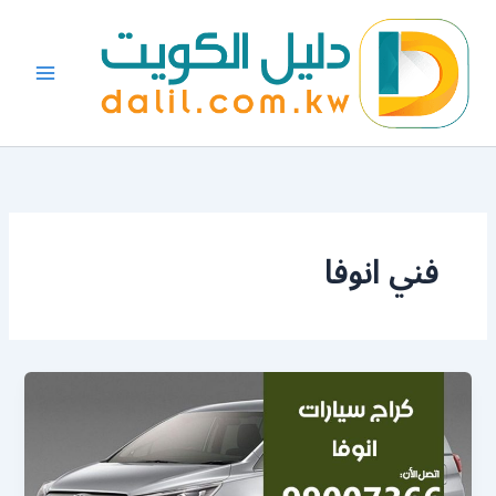
خطي
لى
لمحتوى
فني انوفا