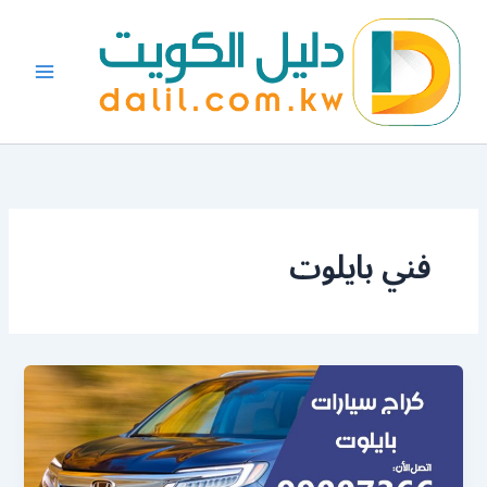
خطي
لى
لمحتوى
فني بايلوت