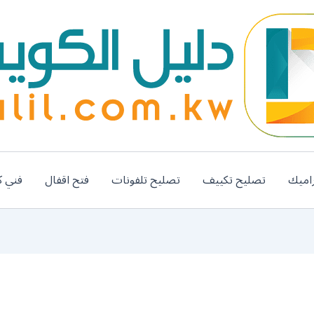
اميك
تصليح تكييف
تصليح تلفونات
فتح اقفال
فني ك