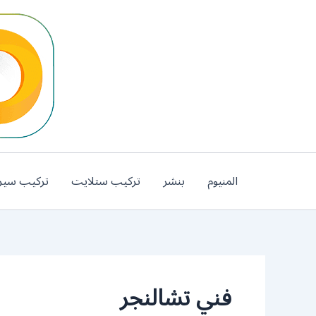
خطي
لى
لمحتوى
المنيوم
بنشر
تركيب ستلايت
تركيب سير
فني تشالنجر