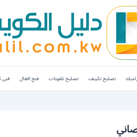
اميك
تصليح تكييف
تصليح تلفونات
فتح اقفال
فني ك
صاني