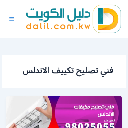
خطي
لى
لمحتوى
فني تصليح تكييف الاندلس