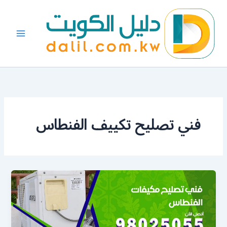
خطي
لى
لمحتوى
فني تصليح تكييف الفنطاس