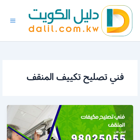
خطي
لى
لمحتوى
فني تصليح تكييف المنقف